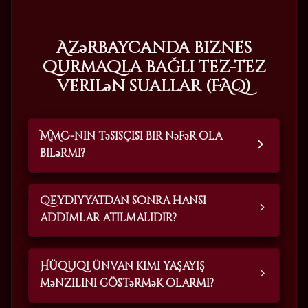
Azərbaycanda biznes
qurmaqla bağlı tez-tez
verilən suallar (FAQ)
MMC-nin təsisçisi bir nəfər ola
bilərmi?
Qeydiyyatdan sonra hansı
addımlar atılmalıdır?
Hüquqi ünvan kimi yaşayış
mənzilini göstərmək olarmı?