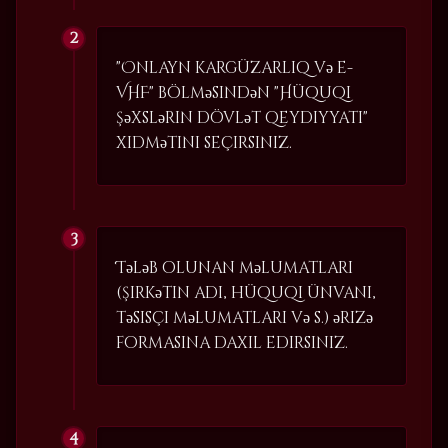
"Onlayn kargüzarlıq və e-
VHF" bölməsindən "Hüquqi
şəxslərin dövlət qeydiyyatı"
xidmətini seçirsiniz.
Tələb olunan məlumatları
(şirkətin adı, hüquqi ünvanı,
təsisçi məlumatları və s.) ərizə
formasına daxil edirsiniz.