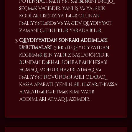
potensial fəaliyyət sahələrini dəqiq
seçmək vacibdir. Yanlış və ya əskik
kodlar lisenziya tələb olunan
fəaliyyətlərdə və ya ƏDV qeydiyyatı
zamanı çətinliklər yarada bilər.
Qeydiyyatdan sonrakı addımları
unutmaları:
Şirkəti qeydiyyatdan
keçirmək işin yalnız başlanğıcıdır.
Bundan dərhal sonra bank hesabı
açmaq, möhür hazırlatmaq və
fəaliyyət növündən asılı olaraq
kassa aparatı (yeni nəsil nəzarət-kassa
aparatı) əldə etmək kimi vacib
addımları atmaq lazımdır.