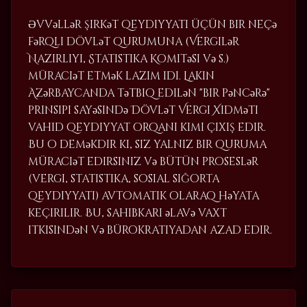
Əvvəllər şirkət qeydiyyatı üçün bir neçə
fərqli dövlət qurumuna (Vergilər
Nazirliyi, Statistika Komitəsi və s.)
müraciət etmək lazım idi. Lakin
Azərbaycanda tətbiq edilən "bir pəncərə"
prinsipi sayəsində Dövlət Vergi Xidməti
vahid qeydiyyat orqanı kimi çıxış edir.
Bu o deməkdir ki, siz yalnız bir quruma
müraciət edirsiniz və bütün proseslər
(vergi, statistika, sosial sığorta
qeydiyyatı) avtomatik olaraq həyata
keçirilir. Bu, sahibkarı əlavə vaxt
itkisindən və bürokratiyadan azad edir.