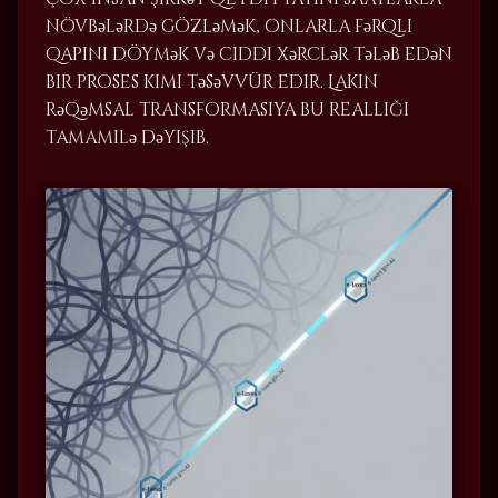
növbələrdə gözləmək, onlarla fərqli
qapını döymək və ciddi xərclər tələb edən
bir proses kimi təsəvvür edir. Lakin
rəqəmsal transformasiya bu reallığı
tamamilə dəyişib.