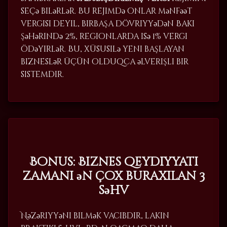
seçə bilərlər. Bu rejimdə onlar mənfəət
vergisi deyil, birbaşa dövriyyədən Bakı
şəhərində 2%, regionlarda isə 1% vergi
ödəyirlər. Bu, xüsusilə yeni başlayan
bizneslər üçün olduqca əlverişli bir
sistemdir.
Bonus: Biznes qeydiyyatı
zamanı ən çox buraxılan 3
səhv
Nəzəriyyəni bilmək vacibdir, lakin