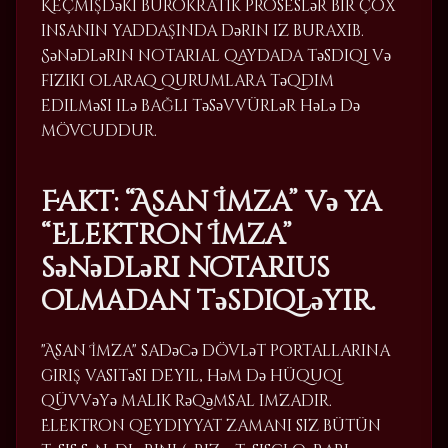
Keçmişdəki bürokratik proseslər bir çox
insanın yaddaşında dərin iz buraxıb.
Sənədlərin notarial qaydada təsdiqi və
fiziki olaraq qurumlara təqdim
edilməsi ilə bağlı təsəvvürlər hələ də
mövcuddur.
Fakt: “Asan İmza” və ya
“Elektron İmza”
sənədləri notarius
olmadan təsdiqləyir.
"Asan İmza" sadəcə dövlət portallarına
giriş vasitəsi deyil, həm də hüquqi
qüvvəyə malik rəqəmsal imzadır.
Elektron qeydiyyat zamanı siz bütün