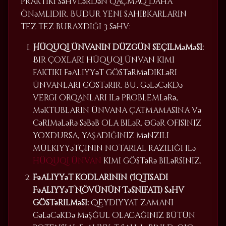
praktiki səhvlərdən qaçmaq daha
önəmlidir. Budur yeni sahibkarların
tez-tez buraxdığı 3 səhv:
Hüquqi ünvanın düzgün seçilməməsi:
Bir çoxları hüquqi ünvan kimi
faktiki fəaliyyət göstərmədikləri
ünvanları göstərir. Bu, gələcəkdə
vergi orqanları ilə problemlərə,
məktubların ünvana çatmamasına və
cərimələrə səbəb ola bilər. Əgər ofisiniz
yoxdursa, yaşadığınız mənzili
mülkiyyətçinin notarial razılığı ilə
hüquqi ünvan
kimi göstərə bilərsiniz.
Fəaliyyət kodlarının (İqtisadi
Fəaliyyət Növünün Təsnifatı) səhv
göstərilməsi:
Qeydiyyat zamanı
gələcəkdə məşğul olacağınız bütün