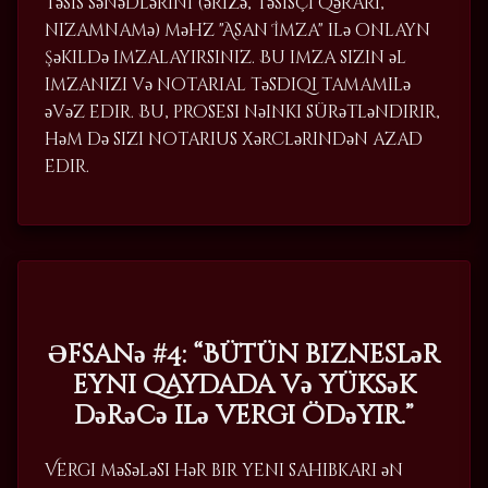
təsis sənədlərini (ərizə, təsisçi qərarı,
nizamnamə) məhz "Asan İmza" ilə onlayn
şəkildə imzalayırsınız. Bu imza sizin əl
imzanızı və notarial təsdiqi tamamilə
əvəz edir. Bu, prosesi nəinki sürətləndirir,
həm də sizi notarius xərclərindən azad
edir.
Əfsanə #4: “Bütün bizneslər
eyni qaydada və yüksək
dərəcə ilə vergi ödəyir.”
Vergi məsələsi hər bir yeni sahibkarı ən