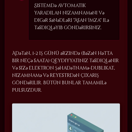
Sistemdə avtomatik
yaradılan nizamnaməni və
digər sənədləri "Asan İmza" ilə
təsdiqləyib göndərirsiniz.
Adətən, 1-2 iş günü ərzində (bəzən hətta
bir neçə saata) qeydiyyatınız təsdiqlənir
və sizə elektron şəhadətnamə-dublikat,
nizamnamə və reyestrdən çıxarış
göndərilir. Bütün bunlar tamamilə
pulsuzdur.