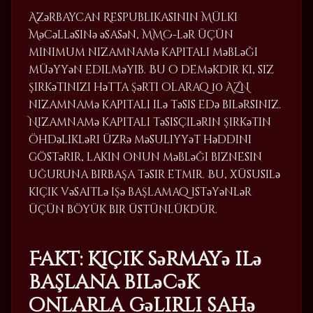
Azərbaycan Respublikasının Mülki
Məcəlləsinə əsasən, MMC-lər üçün
minimum nizamnamə kapitalı məbləği
müəyyən edilməyib. Bu o deməkdir ki, siz
şirkətinizi hətta şərti olaraq 10 AZN
nizamnamə kapitalı ilə təsis edə bilərsiniz.
Nizamnamə kapitalı təsisçilərin şirkətin
öhdəlikləri üzrə məsuliyyət həddini
göstərir, lakin onun məbləği biznesin
uğuruna birbaşa təsir etmir. Bu, xüsusilə
kiçik vəsaitlə işə başlamaq istəyənlər
üçün böyük bir üstünlükdür.
Fakt: Kiçik sərmayə ilə
başlana biləcək
onlarla gəlirli sahə