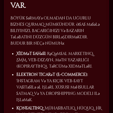
var.
Böyük sərmayə olmadan da uğurlu
biznes qurmaq mümkündür. Əsas məsələ
biliyinizi, bacarığınızı və bazarın
tələbatını düzgün birləşdirməkdir.
Budur bir neçə nümunə:
Xidmət sahəsi:
Rəqəmsal marketinq,
SMM, veb-dizayn, mətn yazarlığı
(kopiraytinq), tərcümə xidmətləri.
Elektron ticarət (E-commerce):
İnstagram və ya kiçik veb-sayt
vasitəsilə əl işləri, xüsusi məhsullar
satmaq və ya dropshipping modeli ilə
işləmək.
Konsaltinq:
Mühasibatlıq, hüquq, HR