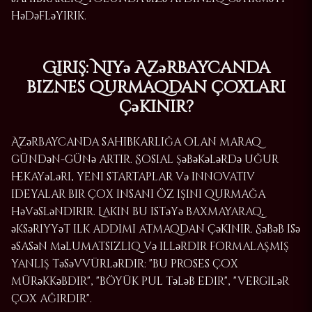
hədəfləyirik.
Giriş: Niyə Azərbaycanda
biznes qurmaqdan çoxları
çəkinir?
Azərbaycanda sahibkarlığa olan maraq
gündən-günə artır. Sosial şəbəkələrdə uğur
hekayələri, yeni startaplar və innovativ
ideyalar bir çox insanı öz işini qurmağa
həvəsləndirir. Lakin bu istəyə baxmayaraq,
əksəriyyət ilk addımı atmaqdan çəkinir. Səbəb isə
əsasən məlumatsızlıq və illərdir formalaşmış
yanlış təsəvvürlərdir: "bu proses çox
mürəkkəbdir", "böyük pul tələb edir", "vergilər
çox ağırdır".