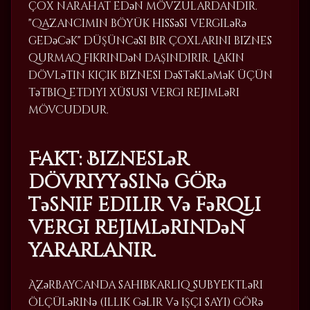
çox narahat edən mövzulardandır.
"Qazancımın böyük hissəsi vergilərə
gedəcək" düşüncəsi bir çoxlarını biznes
qurmaq fikrindən daşındırır. Lakin
dövlətin kiçik biznesi dəstəkləmək üçün
tətbiq etdiyi xüsusi vergi rejimləri
mövcuddur.
Fakt: Bizneslər
dövriyyəsinə görə
təsnif edilir və fərqli
vergi rejimlərindən
yararlanır.
Azərbaycanda sahibkarlıq subyektləri
ölçülərinə (illik gəlir və işçi sayı) görə