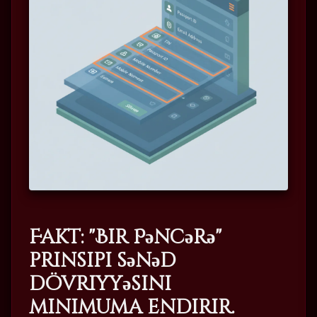
Fakt: "Bir Pəncərə"
prinsipi sənəd
dövriyyəsini
minimuma endirir.