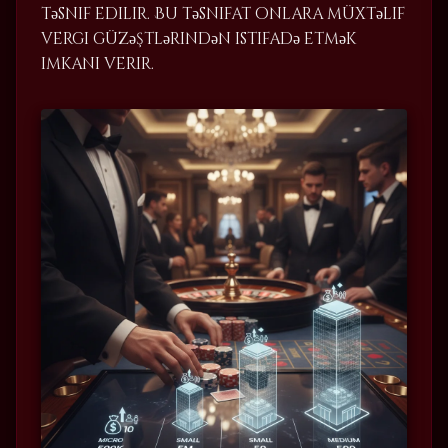
təsnif edilir. Bu təsnifat onlara müxtəlif
vergi güzəştlərindən istifadə etmək
imkanı verir.