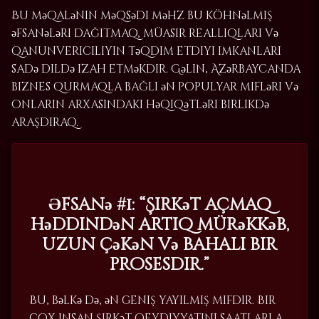
Bu məqalənin məqsədi məhz bu köhnəlmiş
əfsanələri dağıtmaq, müasir reallıqları və
qanunvericiliyin təqdim etdiyi imkanları
sadə dildə izah etməkdir. Gəlin, Azərbaycanda
biznes qurmaqla bağlı ən populyar mifləri və
onların arxasındakı həqiqətləri birlikdə
araşdıraq.
Əfsanə #1: “Şirkət açmaq
həddindən artıq mürəkkəb,
uzun çəkən və bahalı bir
prosesdir.”
Bu, bəlkə də, ən geniş yayılmış mifdir. Bir
çox insan şirkət qeydiyyatını saatlarla