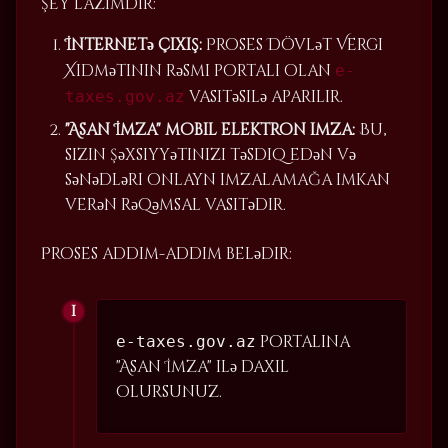
şey lazımdır:
İnternetə çıxış:
Proses Dövlət Vergi
Xidmətinin rəsmi portalı olan
e-
vasitəsilə aparılır.
taxes.gov.az
"Asan İmza" mobil elektron imza:
Bu,
sizin şəxsiyyətinizi təsdiq edən və
sənədləri onlayn imzalamağa imkan
verən rəqəmsal vasitədir.
Proses addım-addım belədir:
portalına
e-taxes.gov.az
"Asan İmza" ilə daxil
olursunuz.