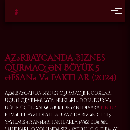
Azərbaycanda Biznes
Qurmaq: Ən Böyük 5
Əfsanə və Faktlar (2024)
Azərbaycanda biznes qurmaq bir çoxları
üçün qeyri-müəyyənliklərlə doludur və
uğur üçün sadəcə bir ideyanı divara
pin up
etmək kifayət deyil. Bu yazıda biz ən geniş
yayılmış əfsanələri faktlarla əvəz edərək,
sahibkarlıq yolunda sizə aydınlıq gətirməyi