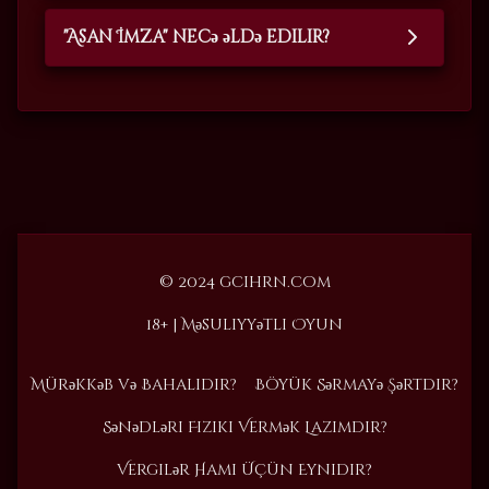
"Asan İmza" necə əldə edilir?
© 2024 gcihrn.com
18+ | Məsuliyyətli Oyun
Mürəkkəb və Bahalıdır?
Böyük Sərmayə Şərtdir?
Sənədləri Fiziki Vermək Lazımdır?
Vergilər Hamı Üçün Eynidir?