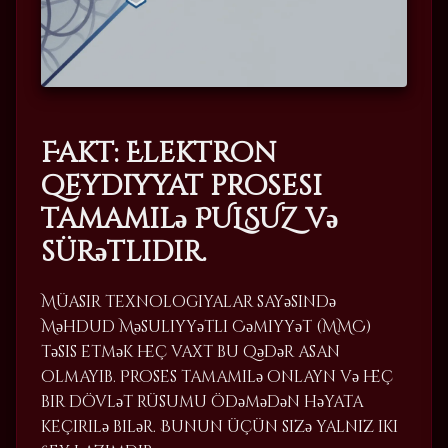
Fakt: Elektron
qeydiyyat prosesi
tamamilə PULSUZ və
sürətlidir.
Müasir texnologiyalar sayəsində
Məhdud Məsuliyyətli Cəmiyyət (MMC)
təsis etmək heç vaxt bu qədər asan
olmayıb. Proses tamamilə onlayn və heç
bir dövlət rüsumu ödəmədən həyata
keçirilə bilər. Bunun üçün sizə yalnız iki