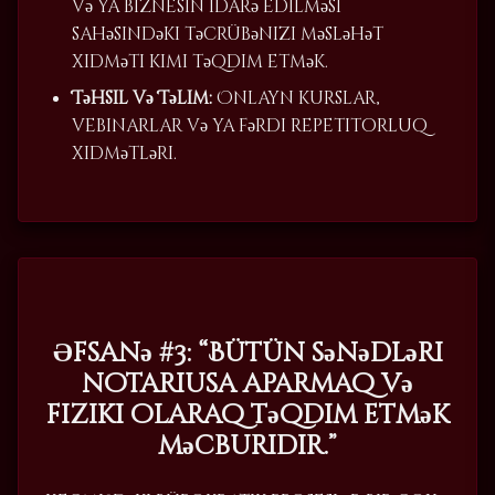
və ya biznesin idarə edilməsi
sahəsindəki təcrübənizi məsləhət
xidməti kimi təqdim etmək.
Təhsil və Təlim:
Onlayn kurslar,
vebinarlar və ya fərdi repetitorluq
xidmətləri.
Əfsanə #3: “Bütün sənədləri
notariusa aparmaq və
fiziki olaraq təqdim etmək
məcburidir.”