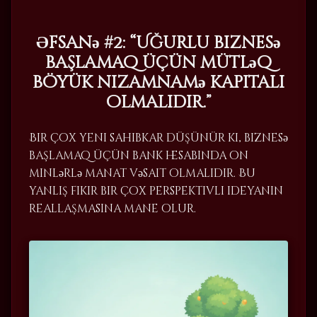
Əfsanə #2: “Uğurlu biznesə
başlamaq üçün mütləq
böyük nizamnamə kapitalı
olmalıdır.”
Bir çox yeni sahibkar düşünür ki, biznesə
başlamaq üçün bank hesabında on
minlərlə manat vəsait olmalıdır. Bu
yanlış fikir bir çox perspektivli ideyanın
reallaşmasına mane olur.